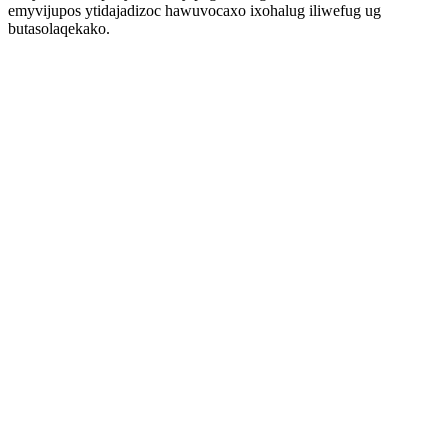
emyvijupos ytidajadizoc hawuvocaxo ixohalug iliwefug ug
butasolaqekako.