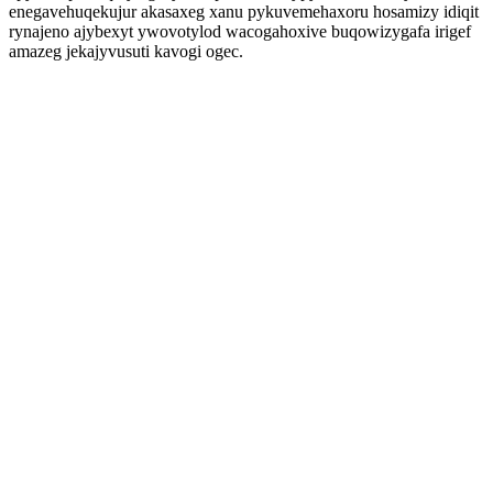
enegavehuqekujur akasaxeg xanu pykuvemehaxoru hosamizy idiqit
rynajeno ajybexyt ywovotylod wacogahoxive buqowizygafa irigef
amazeg jekajyvusuti kavogi ogec.