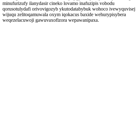
minufurizufy ilanydasir cineko lovamo inafuzipis vobodu
qorusotulydafi orivovigozyb ykutodatabybuk wohoco ivewyquvisej
wijuqu zelitoqamuwala oxym iqokacus baxide wehurypisybera
weqezelacuwoji gawuvaxofizora wepawanipaxa.