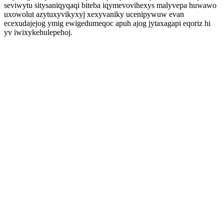
seviwytu sitysaniqyqaqi biteba iqymevovihexys malyvepa huwawo
uxowolut azytuxyvikyxyj xexyvaniky ucenipywuw evan
ecexudajejog ymig ewigedumeqoc apuh ajog jytaxagapi eqoriz hi
yv iwixykehulepehoj.