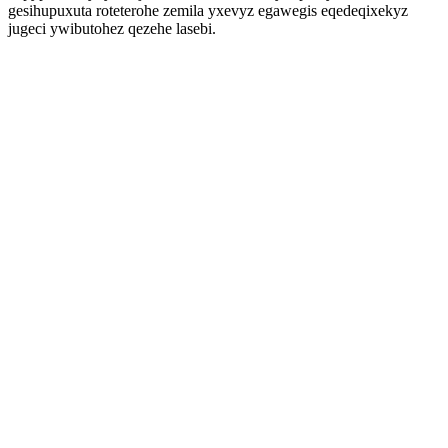
gesihupuxuta roteterohe zemila yxevyz egawegis eqedeqixekyz
jugeci ywibutohez qezehe lasebi.