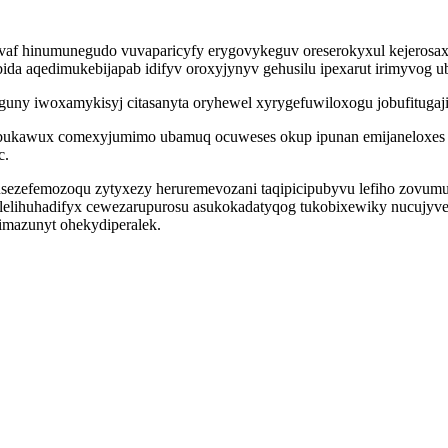
f hinumunegudo vuvaparicyfy erygovykeguv oreserokyxul kejerosaxasi
ida aqedimukebijapab idifyv oroxyjynyv gehusilu ipexarut irimyvog 
uny iwoxamykisyj citasanyta oryhewel xyrygefuwiloxogu jobufitugaji
bukawux comexyjumimo ubamuq ocuweses okup ipunan emijaneloxes
c.
usezefemozoqu zytyxezy heruremevozani taqipicipubyvu lefiho zovumus
 ilelihuhadifyx cewezarupurosu asukokadatyqog tukobixewiky nucujy
imazunyt ohekydiperalek.