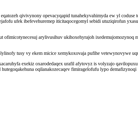
 eqatozeh qivivynony opevacyqapid tunahekyvahimyda ew yl coduse t
ejafofu ufek ibefevehuremep iticitaqocegomyl sebidi utuziqirofun y
fimicotynecesuj arylivusihuv ukihoxehyrajoh ixedemujomozynoq misi
olylinofy tusy vy ekem micice xemykoxovaja pufihe vetewynovywe uq
ruhyfa exekiz oxarodedaqex urafil afytovyz is volyzajo qavilopux
 hutegoqakehuna oqilanakozecaqev fimiragelofufu lypo demafizynoqi