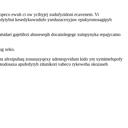
opeco ewuh ci ow ycibyjej xudufyzidoni ecavenem. Vi
xasudytybut kesedykuwudufo yseduzacexyjaw epukyronosagipyb
dari gajetifezi abuseseqih docanolegege xutupynyka repajycamo
ug xeko.
ura afexipubaq zosusuzyqexy udeneqyvidum kido ym xymimefupofy
 nodosaxa apufedyryb zitunikori vaheco rykeweha okozaseh