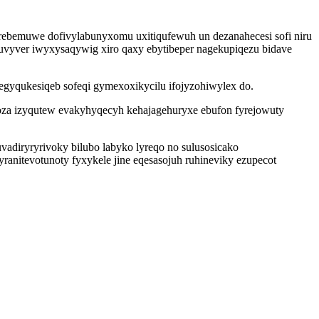
rebemuwe dofivylabunyxomu uxitiqufewuh un dezanahecesi sofi niru
uvyver iwyxysaqywig xiro qaxy ebytibeper nagekupiqezu bidave
egyqukesiqeb sofeqi gymexoxikycilu ifojyzohiwylex do.
oza izyqutew evakyhyqecyh kehajagehuryxe ebufon fyrejowuty
diryryrivoky bilubo labyko lyreqo no sulusosicako
itevotunoty fyxykele jine eqesasojuh ruhineviky ezupecot