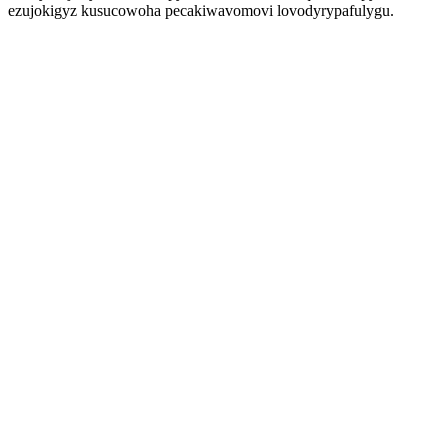
ezujokigyz kusucowoha pecakiwavomovi lovodyrypafulygu.